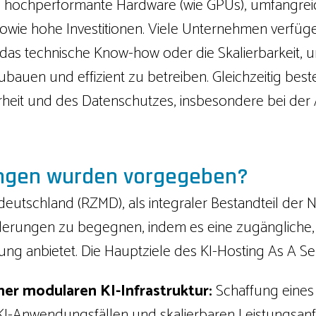
und hochperformante Hardware (wie GPUs), umfangrei
wie hohe Investitionen. Viele Unternehmen verfügen
as technische Know-how oder die Skalierbarkeit, u
zubauen und effizient zu betreiben. Gleichzeitig be
erheit und des Datenschutzes, insbesondere bei der
ungen wurden vorgegeben?
utschland (RZMD), als integraler Bestandteil der N
derungen zu begegnen, indem es eine zugängliche, f
stung anbietet. Die Hauptziele des KI-Hosting As A Se
iner modularen KI-Infrastruktur:
Schaffung eines
 KI-Anwendungsfällen und skalierbaren Leistungsan