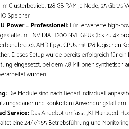
m Clusterbetrieb, 128 GB RAM je Node, 25 Gbit/s 
IO Speicher.
U Power _ Professionell:
Für „erweiterte high-po
estattet mit NVIDIA H200 NVL GPUs (bis zu 4x pro 
erbandbreite), AMD Epyc CPUs mit 128 logischen Ke
er. Dieses Setup wurde bereits erfolgreich für ein K
ng eingesetzt, bei dem 7,8 Millionen synthetisch 
erarbeitet wurden.
ng:
Die Module sind nach Bedarf individuell anpassb
utzungsdauer und konkretem Anwendungsfall ermitt
d Service:
Das Angebot umfasst „KI-Managed-Hos
nhaltet eine 24/7/365 Betriebsführung und Monitoring,