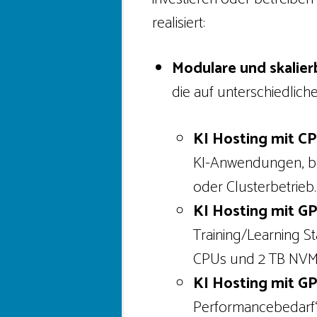
realisiert:
Modulare und skalierb
die auf unterschiedlic
KI Hosting mit CP
KI-Anwendungen, ba
oder Clusterbetrieb.
KI Hosting mit G
Training/Learning 
CPUs und 2 TB NVMe
KI Hosting mit G
Performancebedarf“,