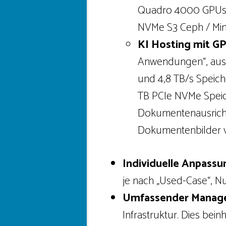
Quadro 4000 GPUs i
NVMe S3 Ceph / Min
KI Hosting mit GP
Anwendungen“, ausg
und 4,8 TB/s Speich
TB PCIe NVMe Speich
Dokumentenausrichtu
Dokumentenbilder v
Individuelle Anpassu
je nach „Used-Case“, N
Umfassender Manage
Infrastruktur. Dies bei