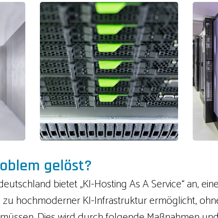
oblem gelöst?
eutschland bietet „KI-Hosting As A Service“ an, ei
u hochmoderner KI-Infrastruktur ermöglicht, ohne
en müssen. Dies wird durch folgende Maßnahmen un