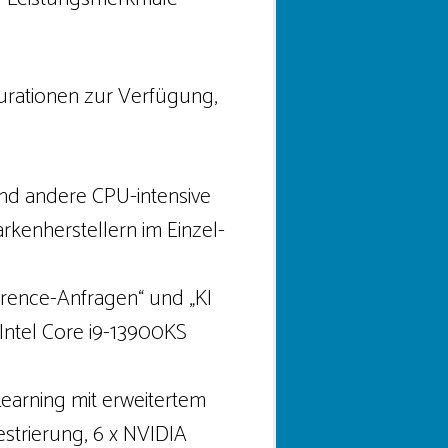
urationen zur Verfügung,
und andere CPU-intensive
kenherstellern im Einzel-
erence-Anfragen“ und „KI
ntel Core i9-13900KS
/Learning mit erweitertem
strierung, 6 x NVIDIA