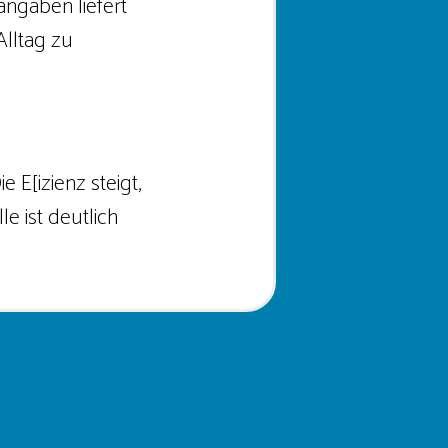
angaben liefert
Alltag zu
 E[izienz steigt,
e ist deutlich